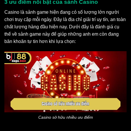
3 ưu điểm nổi bật của sảnh Casino
Casino là sảnh game hiện đang có số lượng lớn người
chơi truy cập mỗi ngày. Đây là địa chỉ giải trí uy tín, an toàn
chất lượng hàng đầu hiện nay. Dưới đây là đánh giá cụ
thể về sảnh game này để giúp những anh em còn đang
băn khoăn tự tin hơn khi lựa chọn:
Casino sở hữu nhiều ưu điểm