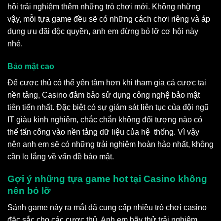
hội trải nghiệm thêm những trò chơi mới. Không những
vậy, mỗi tựa game đều sẽ có những cách chơi riêng và áp
dụng ưu đãi độc quyền, anh em đừng bỏ lỡ cơ hội này
nhé.
Bảo mật cao
Để cược thủ có thể yên tâm hơn khi tham gia cá cược tại
nền tảng, Casino đảm bảo sử dụng công nghệ bảo mật
tiên tiến nhất. Đặc biệt có sự giám sát liên tục của đội ngũ
IT giàu kinh nghiệm, chắc chắn không đối tượng nào có
thể tấn công vào nền tảng dữ liệu của hệ thống. Vì vậy
nên anh em sẽ có những trải nghiệm hoàn hảo nhất, không
cần lo lắng về vấn đề bảo mật.
Gợi ý những tựa game hot tại Casino không
nên bỏ lỡ
Sảnh game này ra mắt đã cung cấp nhiều trò chơi casino
đặc sắc cho các cược thủ. Anh em hãy thử trải nghiệm