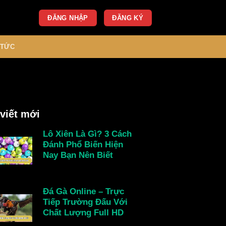
ĐĂNG NHẬP
ĐĂNG KÝ
 TỨC
 viết mới
Lô Xiên Là Gì? 3 Cách
Đánh Phổ Biến Hiện
Nay Bạn Nên Biết
Đá Gà Online – Trực
Tiếp Trường Đấu Với
Chất Lượng Full HD