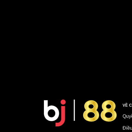
VỀ C
Quyề
Điều