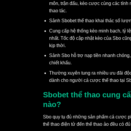
môn, trận đấu, kèo cược cùng các tính
thao tác.
Sảnh Sbobet thể thao khai thác số lượ
Cung cấp hệ thống kèo minh bạch, tỷ lệ
nhất. Tốc độ cập nhật kèo của Sbo cũn
kịp thời.
Sảnh Sbo hỗ trợ nạp tiền nhanh chóng
chiết khấu.
Thường xuyên tung ra nhiều ưu đãi độc
dành cho người cá cược thể thao tại 
Sbobet thể thao cung cấ
nào?
Sbo quy tụ đủ những sản phẩm cá cược phổ 
thể thao điện tử đến thể thao ảo đều có đ