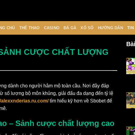
NG CHỦ
THỂ THAO
CASINO
ĐÁ GÀ
XỔ SỐ
HƯỚNG DẪN
TIN
Bài
 SẢNH CƯỢC CHẤT LƯỢNG
ởng dành cho người hâm mộ toàn cầu. Nơi đây đáp
từ số lượng bộ môn khủng, giải đấu đa dạng đến tỷ lệ
//alexxnderias.ru.com/
tìm hiểu kỹ hơn về Sbobet để
 mê.
hao – Sảnh cược chất lượng cao