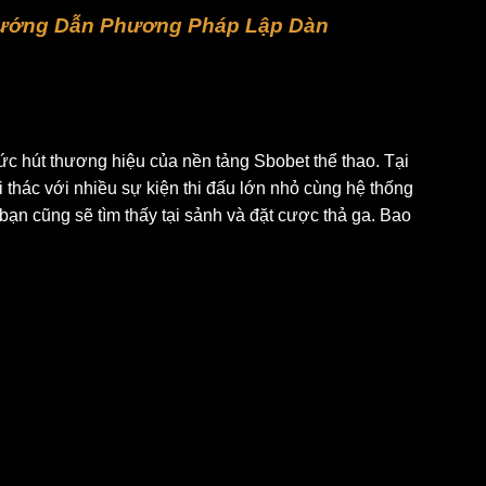
Hướng Dẫn Phương Pháp Lập Dàn
ức hút thương hiệu của nền tảng Sbobet thể thao. Tại
thác với nhiều sự kiện thi đấu lớn nhỏ cùng hệ thống
ạn cũng sẽ tìm thấy tại sảnh và đặt cược thả ga. Bao