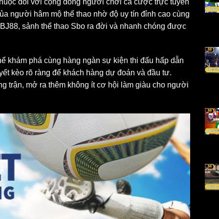
thuộc đối với cộng đồng người chơi cá cược trực tuyến
của người hâm mộ thể thao nhờ độ uy tín đỉnh cao cùng
g BJ88, sảnh thể thao Sbo ra đời và nhanh chóng được
thể khám phá cùng hàng ngàn sự kiện thi đấu hấp dẫn
yết kèo rõ ràng để khách hàng dự đoán và đầu tư.
g trận, mở ra thêm không ít cơ hội làm giàu cho người