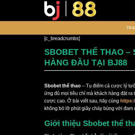
Bỏ
qua
nội
dung
TRA
[c_breadcrumbs]
SBOBET THỂ THAO –
HÀNG ĐẦU TẠI BJ88
Sbobet thể thao
– Tụ điểm cá cược lý tư
ứng đủ mọi tiêu chí mà khách hàng đặt ra 
cược cao. Ở bài viết sau, hãy cùng
https:
không bỏ lỡ phút giây cháy bùng với đam
Giới thiệu Sbobet thể t