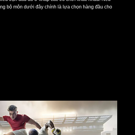
ững bộ môn dưới đây chính là lựa chọn hàng đầu cho