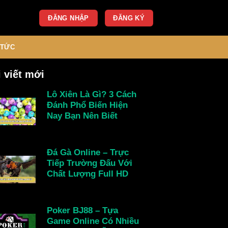
ĐĂNG NHẬP
ĐĂNG KÝ
 TỨC
 viết mới
Lô Xiên Là Gì? 3 Cách
Đánh Phổ Biến Hiện
Nay Bạn Nên Biết
Đá Gà Online – Trực
Tiếp Trường Đấu Với
Chất Lượng Full HD
Poker BJ88 – Tựa
Game Online Có Nhiều