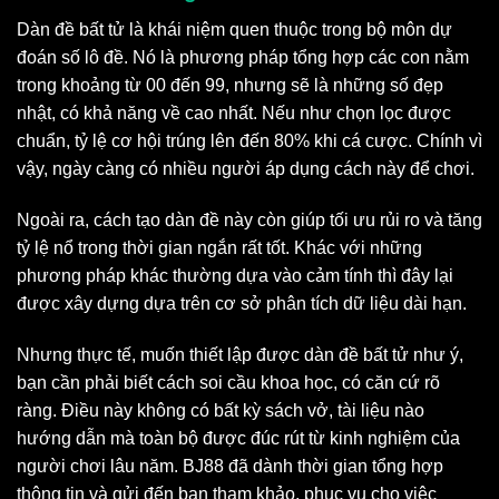
Dàn đề bất tử là khái niệm quen thuộc trong bộ môn dự
đoán số lô đề. Nó là phương pháp tổng hợp các con nằm
trong khoảng từ 00 đến 99, nhưng sẽ là những số đẹp
nhật, có khả năng về cao nhất. Nếu như chọn lọc được
chuẩn, tỷ lệ cơ hội trúng lên đến 80% khi cá cược. Chính vì
vậy, ngày càng có nhiều người áp dụng cách này để chơi.
Ngoài ra, cách tạo dàn đề này còn giúp tối ưu rủi ro và tăng
tỷ lệ nổ trong thời gian ngắn rất tốt. Khác với những
phương pháp khác thường dựa vào cảm tính thì đây lại
được xây dựng dựa trên cơ sở phân tích dữ liệu dài hạn.
Nhưng thực tế, muốn thiết lập được dàn đề bất tử như ý,
bạn cần phải biết cách soi cầu khoa học, có căn cứ rõ
ràng. Điều này không có bất kỳ sách vở, tài liệu nào
hướng dẫn mà toàn bộ được đúc rút từ kinh nghiệm của
người chơi lâu năm. BJ88 đã dành thời gian tổng hợp
thông tin và gửi đến bạn tham khảo, phục vụ cho việc