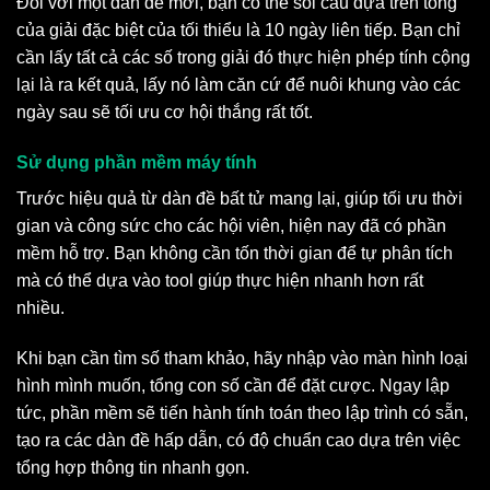
Đối với một dàn đề mới, bạn có thể soi cầu dựa trên tổng
của giải đặc biệt của tối thiểu là 10 ngày liên tiếp. Bạn chỉ
cần lấy tất cả các số trong giải đó thực hiện phép tính cộng
lại là ra kết quả, lấy nó làm căn cứ để nuôi khung vào các
ngày sau sẽ tối ưu cơ hội thắng rất tốt.
Sử dụng phần mềm máy tính
Trước hiệu quả từ dàn đề bất tử mang lại, giúp tối ưu thời
gian và công sức cho các hội viên, hiện nay đã có phần
mềm hỗ trợ. Bạn không cần tốn thời gian để tự phân tích
mà có thể dựa vào tool giúp thực hiện nhanh hơn rất
nhiều.
Khi bạn cần tìm số tham khảo, hãy nhập vào màn hình loại
hình mình muốn, tổng con số cần để đặt cược. Ngay lập
tức, phần mềm sẽ tiến hành tính toán theo lập trình có sẵn,
tạo ra các dàn đề hấp dẫn, có độ chuẩn cao dựa trên việc
tổng hợp thông tin nhanh gọn.