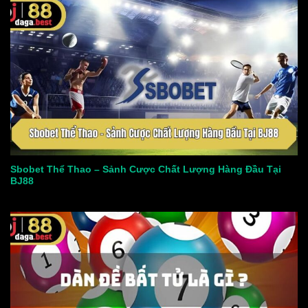
Sbobet Thể Thao – Sảnh Cược Chất Lượng Hàng Đầu Tại
BJ88