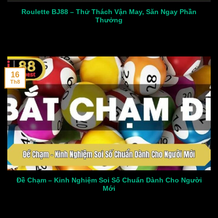
Roulette BJ88 – Thử Thách Vận May, Săn Ngay Phần
Thưởng
16
Th8
Đề Chạm – Kinh Nghiệm Soi Số Chuẩn Dành Cho Người
Mới