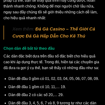
pháp cụ thể, bạn sẽ thấy quá trình này cũng được hoàn
thành nhanh chóng. Không để mọi người chờ lâu nữa,
ngay sau đây chúng tôi sẽ giới thiệu những cách dễ làm,
cho hiệu quả nhanh nhất:
Xem thêm:
Đá Gà Casino – Thế Giới Cá
Cược Đá Gà Hấp Dẫn Cho Kê Thủ
Chọn dàn đề bất tử theo đầu
Các dàn đặc biệt dựa trên đầu số đặc biệt cho hiệu quả
cao khi áp dụng thực tế. Trong đó, hiện tại các chuyên gia
đã đưa ra gợi ý cụ thể, bạn sẽ thấy có những đầu như sa:
Dàn đề đầu 0 gồm có 01, 02, 03, 04, 05, 06, 07, 08, 09.
Dàn đề đầu 1 gồm có 10, 11,… 19.
Dàn đề đầu 2 có các số 20,… 29.
Dàn đề đầu 3, 4, 5, 6, 7 và 8, 9 tương tự như các dàn