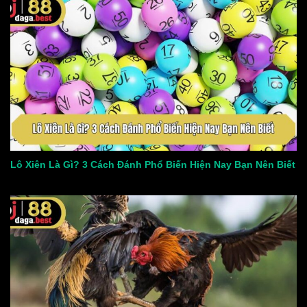
Lô Xiên Là Gì? 3 Cách Đánh Phổ Biến Hiện Nay Bạn Nên Biết