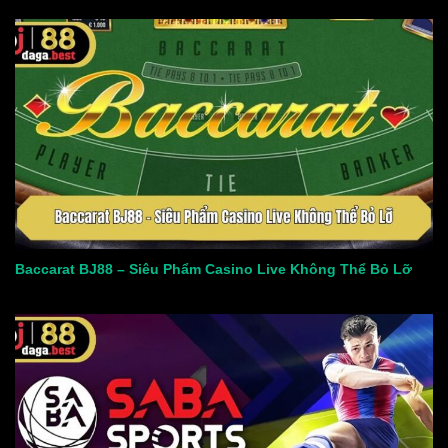
Baccarat BJ88 – Siêu Phẩm Casino Live Không Thể Bỏ Lỡ