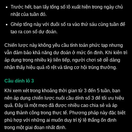
Trước hết, bạn lấy tổng số lô xuất hiện trong ngày chủ
nhật của tuần đó.
Ghép tổng này với đuôi số ra vào thứ sáu cùng tuần để
tạo ra con số dự đoán.
Chiến lược này không yêu cầu tính toán phức tạp nhưng
vẫn đảm bảo khả năng dự đoán ở mức ổn định. Khi kiên trì
áp dụng trong nhiều kỳ liên tiếp, người chơi sẽ dễ dàng
nhận thấy hiệu quả rõ rệt và tăng cơ hội trúng thưởng.
Cầu dính lô 3
Khi xem xét trong khoảng thời gian từ 3 đến 5 tuần, bạn
nên áp dụng chiến lược nuôi cầu dính số 3 để tối ưu hiệu
quả. Đây là một mẹo đã được nhiều cao chia sẻ và áp
dụng thành công trong thực tế. Phương pháp này đặc biệt
phù hợp với những ai muốn duy trì tỷ lệ thắng ổn định
trong một giai đoạn nhất định.