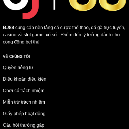
BJ88
cung cấp nền tảng cá cược thể thao, đá gà trực tuyến,
casino và slot game, xổ số... Điểm đến lý tưởng dành cho
cộng đồng bet thủ!
VỀ CHÚNG TÔI
Quyền riêng tư
Điều khoản điều kiện
Chơi có trách nhiệm
Miễn trừ trách nhiệm
Giấy phép hoạt động
Câu hỏi thường gặp