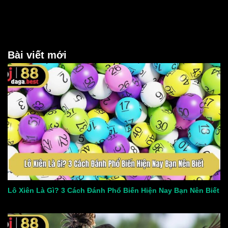
Bài viết mới
Lô Xiên Là Gì? 3 Cách Đánh Phổ Biến Hiện Nay Bạn Nên Biết