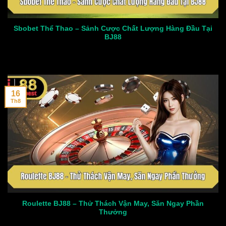
Sbobet Thể Thao – Sảnh Cược Chất Lượng Hàng Đầu Tại
BJ88
16
Th8
Roulette BJ88 – Thử Thách Vận May, Săn Ngay Phần
Thưởng