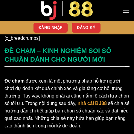
Bỏ
qua
nội
dung
ĐĂNG NHẬP
ĐĂNG KÝ
[c_breadcrumbs]
ĐỀ CHẠM – KINH NGHIỆM SOI SỐ
CHUẨN DÀNH CHO NGƯỜI MỚI
Đề chạm
được xem là một phương pháp hỗ trợ người
chơi dự đoán kết quả chính xác và gia tăng cơ hội trúng
thưởng. Tuy vậy, không phải ai cũng nắm rõ cách lựa chọn
số tối ưu. Trong nội dung sau đây,
nhà cái BJ88
sẽ chia sẻ
hướng dẫn chi tiết giúp bạn chọn số chuẩn xác và đạt hiệu
quả cao nhất. Những chia sẻ này hứa hẹn giúp bạn nâng
cao thành tích trong mỗi kỳ dự đoán.