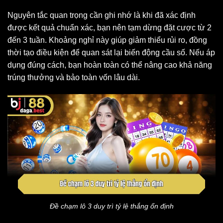
Nguyên tắc quan trọng cần ghi nhớ là khi đã xác định
được kết quả chuẩn xác, bạn nên tạm dừng đặt cược từ 2
đến 3 tuần. Khoảng nghỉ này giúp giảm thiểu rủi ro, đồng
thời tạo điều kiện để quan sát lại biến động cầu số. Nếu áp
dụng đúng cách, bạn hoàn toàn có thể nâng cao khả năng
trúng thưởng và bảo toàn vốn lâu dài.
Đề chạm lô 3 duy trì tỷ lệ thắng ổn định